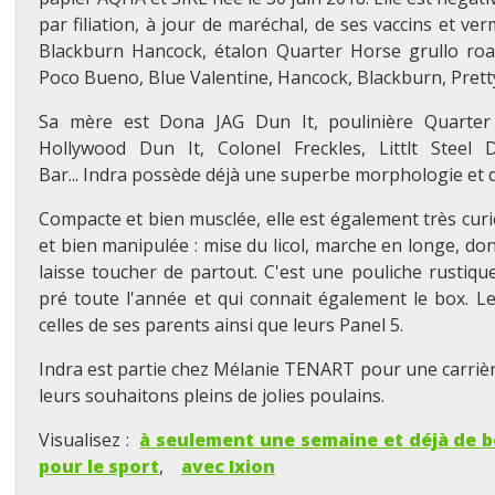
par filiation, à jour de maréchal, de ses vaccins et ve
Blackburn Hancock, étalon Quarter Horse grullo roa
Poco Bueno, Blue Valentine, Hancock, Blackburn, Prett
Sa mère est Dona JAG Dun It, poulinière Quarter
Hollywood Dun It, Colonel Freckles, Littlt Steel
Bar...
Indra possède déjà une superbe morphologie et de 
Compacte et bien musclée, elle est également très cur
et bien manipulée : mise du licol, marche en longe, don
laisse toucher de partout.
C'est une pouliche rustiqu
pré toute l'année et qui connait également le box.
Le
celles de ses parents ainsi que leurs Panel 5.
Indra est partie chez Mélanie TENART pour une carrièr
leurs souhaitons pleins de jolies poulains.
Visualisez :
à seulement une semaine et déjà de b
pour le sport
,
avec Ixion