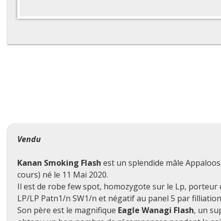
Vendu
Kanan Smoking Flash
est un splendide mâle Appaloosa
cours) né le 11 Mai 2020.
Il est de robe few spot, homozygote sur le Lp, porteur
LP/LP Patn1/n SW1/n et négatif au panel 5 par filliation
Son père est le magnifique
Eagle Wanagi Flash
, un su