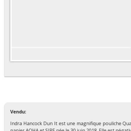
Vendu:
Indra Hancock Dun It est une magnifique pouliche Qua
papier AQHA et SIRE née le 30 juin 2018.
Elle est négat