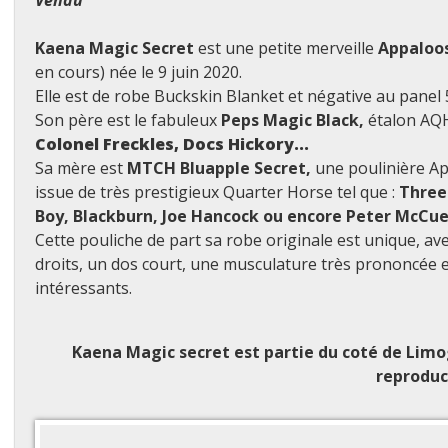
Vendu
Kaena Magic Secret
est une petite merveille
Appaloo
en cours) née le 9 juin 2020.
Elle est de robe Buckskin Blanket et négative au panel 5 
Son père est le fabuleux
Peps Magic Black,
étalon AQ
Colonel Freckles, Docs Hickory...
S
a mère est
MTCH Bluapple Secret,
une poulinière A
issue de très prestigieux Quarter Horse tel que :
Three 
Boy, Blackburn, Joe Hancock ou encore Peter McCu
Cette pouliche de part sa robe originale est unique, a
droits, un dos court, une musculature très prononcée e
intéressants.
Kaena Magic secret
est partie du coté de Limo
reproduc