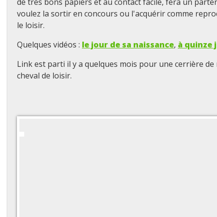
de très bons papiers et au contact facile, fera un parte
voulez la sortir en concours ou l'acquérir comme repr
le loisir.
Quelques vidéos :
le jour de sa naissance
,
à quinze 
Link est parti il y a quelques mois pour une cerrière de
cheval de loisir.