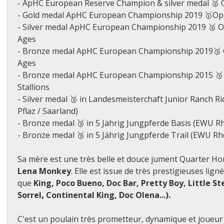
- ApHC European Reserve Champion & silver medal 🥈 O
- Gold medal ApHC European Championship 2019 🥇Ope
- Silver medal ApHC European Championship 2019 🥈 O
Ages
- Bronze medal ApHC European Championship 2019🥉 O
Ages
- Bronze medal ApHC European Championship 2015 🥉 
Stallions
- Silver medal 🥈 in Landesmeisterchaft Junior Ranch R
Pflaz / Saarland)
- Bronze medal 🥉 in 5 Jährig Jungpferde Basis (EWU Rh
- Bronze medal 🥉 in 5 Jährig Jungpferde Trail (EWU Rhe
Sa mère est une très belle et douce jument
Quarter Hor
Lena Monkey
. Elle est issue de très prestigieuses lig
que
King, Poco Bueno, Doc Bar, Pretty Boy, Little St
Sorrel
,
Continental King, Doc Olena...
).
C'
est un poulain très prometteur, dynamique et joueur 