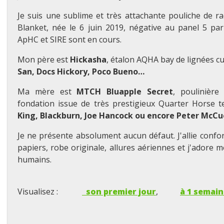
Je suis une sublime et très attachante pouliche de r
Blanket, née le 6 juin 2019, négative au panel 5 par 
ApHC et SIRE sont en cours.
Mon père est
Hickasha
, étalon AQHA bay de lignées cu
San, Docs Hickory, Poco Bueno…
Ma mère est
MTCH Bluapple Secret
, poulinièr
fondation issue de très prestigieux Quarter Horse 
King, Blackburn, Joe Hancock ou encore Peter McCu
Je ne présente absolument aucun défaut. J'allie confor
papiers, robe originale, allures aériennes et j'adore m
humains.
Visualisez :
son premier jour
,
à 1 semai