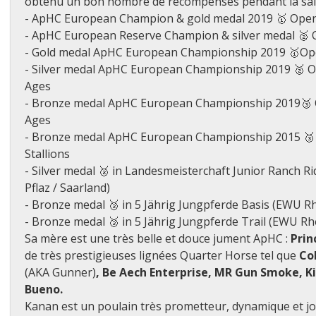
obtenu un bon nombre de récompenses pendant la sai
- ApHC European Champion & gold medal 2019 🥇 Open
- ApHC European Reserve Champion & silver medal 🥈 O
- Gold medal ApHC European Championship 2019 🥇Ope
- Silver medal ApHC European Championship 2019 🥈 O
Ages
- Bronze medal ApHC European Championship 2019🥉 O
Ages
- Bronze medal ApHC European Championship 2015 🥉 
Stallions
- Silver medal 🥈 in Landesmeisterchaft Junior Ranch R
Pflaz / Saarland)
- Bronze medal 🥉 in 5 Jährig Jungpferde Basis (EWU Rh
- Bronze medal 🥉 in 5 Jährig Jungpferde Trail (EWU Rhe
Sa mère est une très belle et douce jument ApHC :
Prin
de très prestigieuses lignées Quarter Horse tel que
C
o
(AKA Gunner)
, B
e
A
ech
E
nterprise
, MR G
un
S
moke
, K
B
ueno
.
Kanan est un poulain très prometteur, dynamique et jo