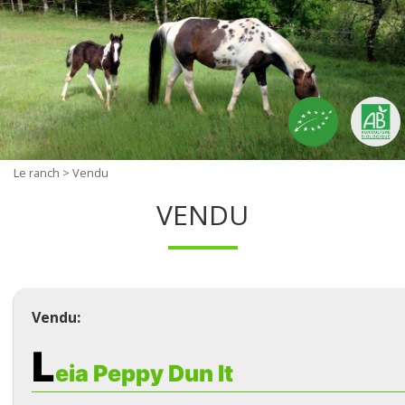
Le ranch
> Vendu
VENDU
Vendu:
L
eia Peppy Dun It