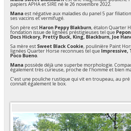
papiers APHA et SIRE né le 26 novembre 2022.
Mana
est négative aux maladies du panel 5 par filiation
ses vaccins et vermifugé.
Son père est
Haron Peppy Blakburn
, étalon Quarter 
fondation issue de lignées préstigieuses tel que
Peponi
Docs Hickory, Pretty Buck, King, Blackburn, Joe Han
Sa mère est
Sweet Black Cookie
, poulinière Paint Ho
lignées Quarter Horse reconnues tel que
Impressive, 
Poco Bueno
.
Mana
possède déjà une superbe morphologie. Compact 
également très curieuse, proche de l'homme et bien m
C'est une pouliche rustique qui vit en troupeau, au pré 
connaît également le box.