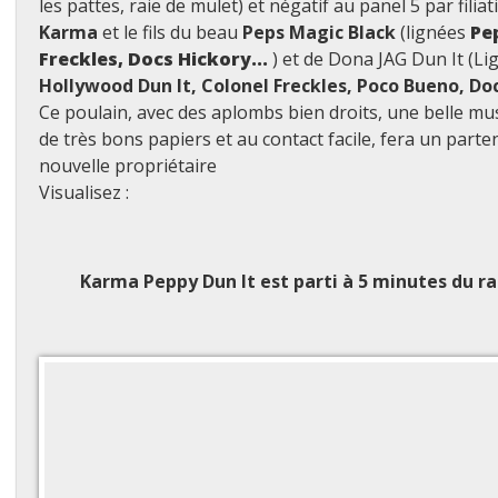
les pattes, raie de mulet) et négatif au panel 5 par filiat
Karma
et le fils du beau
Peps Magic Black
(lignées
Pe
Freckles, Docs Hickory...
) et de Dona JAG Dun It (L
Hollywood Dun It, Colonel Freckles, Poco Bueno, Doc B
Ce poulain, avec des aplombs bien droits, une belle mu
de très bons papiers et au contact facile, fera un part
nouvelle propriétaire
Visualisez :
Karma Peppy Dun It
est parti à 5 minutes du r