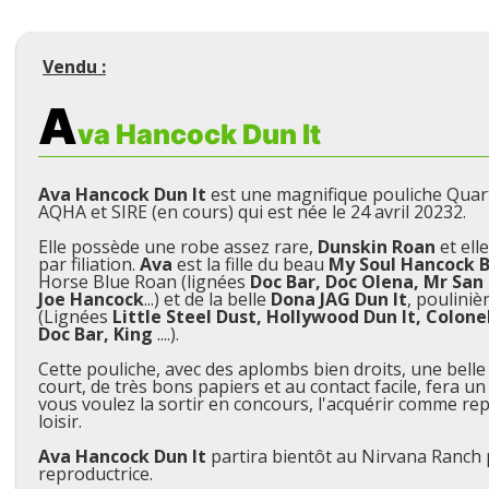
Vendu :
A
va Hancock Dun It
Ava Hancock Dun It
est une magnifique pouliche Quar
AQHA et SIRE (en cours) qui est née le 24 avril 20232.
Elle possède une robe assez rare,
Dunskin Roan
et ell
par filiation.
Ava
est la fille du beau
My Soul Hancock 
Horse Blue Roan (lignées
Doc Bar, Doc Olena, Mr San
Joe Hancock
...) et de la belle
Dona JAG Dun It
, poulini
(Lignées
Little Steel Dust, Hollywood Dun It, Colone
Doc Bar, King
....).
Cette pouliche, avec des aplombs bien droits, une bell
court, de très bons papiers et au contact facile, fera un
vous voulez la sortir en concours, l'acquérir comme re
loisir.
Ava Hancock Dun It
partira bientôt au Nirvana Ranch 
reproductrice.